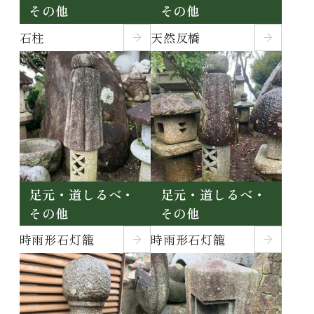
その他
その他
石柱
天然反橋
足元・道しるべ・
足元・道しるべ・
その他
その他
時雨形石灯籠
時雨形石灯籠