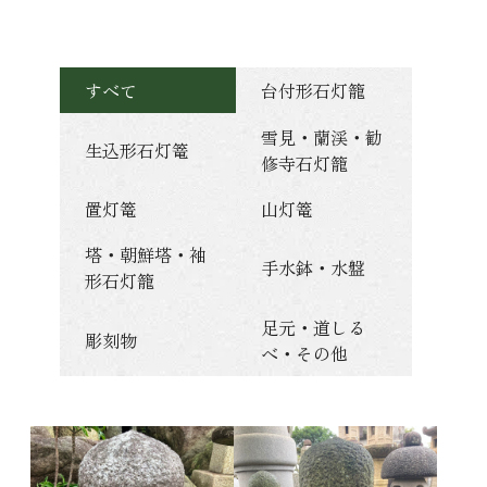
すべて
台付形石灯籠
雪見・蘭渓・勧
生込形石灯篭
修寺石灯籠
置灯篭
山灯篭
塔・朝鮮塔・袖
手水鉢・水盤
形石灯籠
足元・道しる
彫刻物
べ・その他