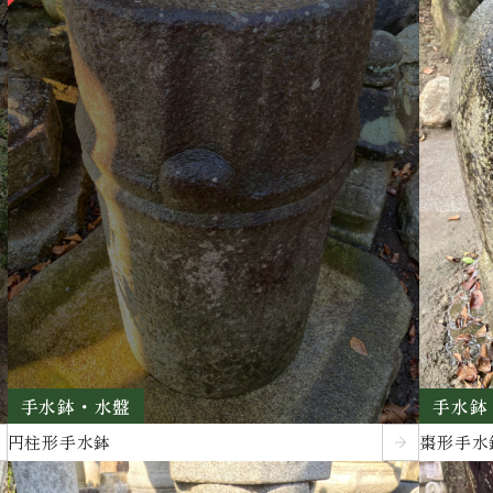
手水鉢・水盤
手水鉢
円柱形手水鉢
棗形手水