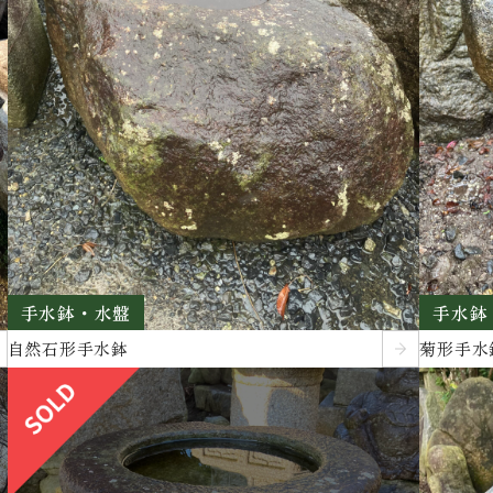
手水鉢・水盤
手水鉢
自然石形手水鉢
菊形手水