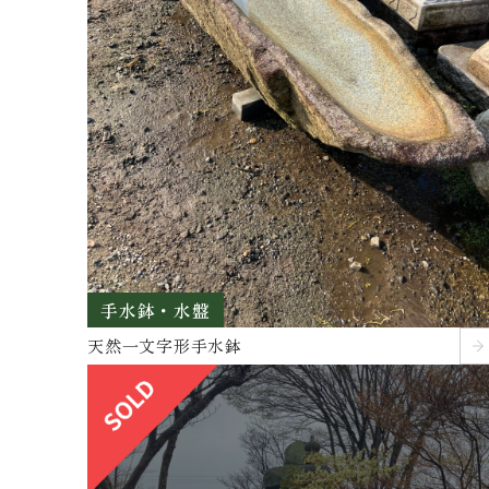
手水鉢・水盤
天然一文字形手水鉢