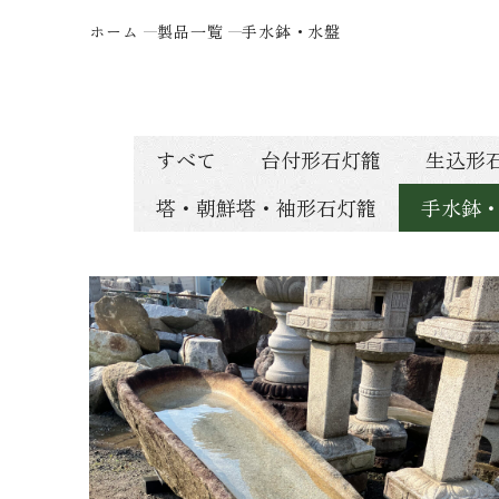
ホーム
製品一覧
手水鉢・水盤
すべて
台付形石灯籠
生込形
塔・朝鮮塔・袖形石灯籠
手水鉢