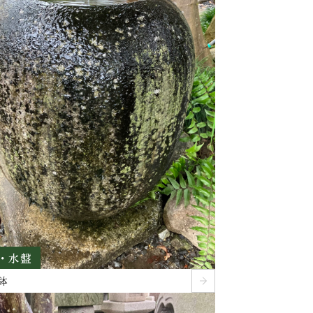
・水盤
鉢