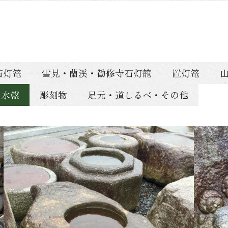
石灯篭
雪見・蘭渓・勧修寺石灯籠
置灯篭
・水盤
彫刻物
足元・道しるべ・その他