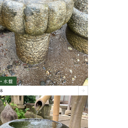
・水盤
鉢