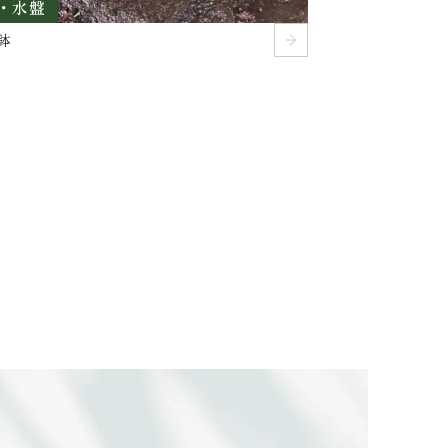
・水盤
鉢