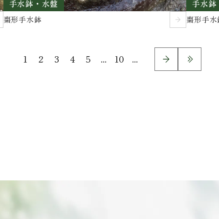
手水鉢・水盤
手水鉢
棗形手水鉢
棗形手水
1
2
3
4
5
...
10
...