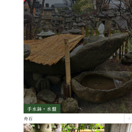
手水鉢・水盤
舟石