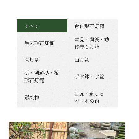
すべて
台付形石灯籠
雪見・蘭渓・勧
生込形石灯篭
修寺石灯籠
置灯篭
山灯篭
塔・朝鮮塔・袖
手水鉢・水盤
形石灯籠
足元・道しる
彫刻物
べ・その他