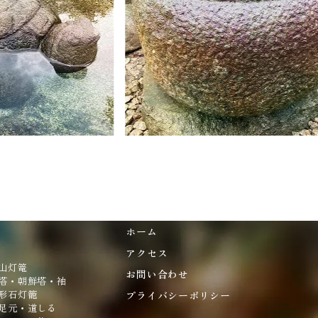
ホーム
アクセス
山灯篭
お問い合わせ
塔・朝鮮塔・袖
形石灯籠
プライバシーポリシー
足元・道しる