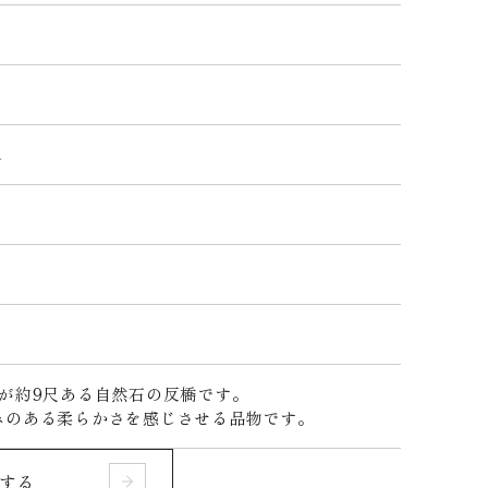
し
さが約9尺ある自然石の反橋です。
みのある柔らかさを感じさせる品物です。
する