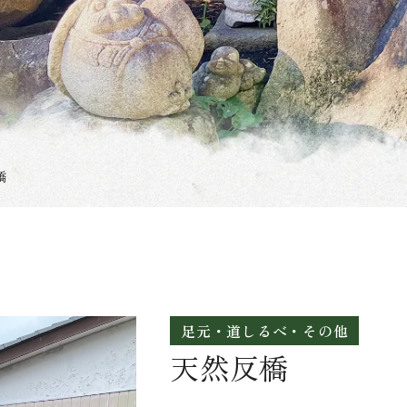
橋
足元・道しるべ・その他
天然反橋