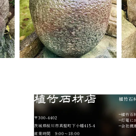
植竹石
植竹石
〒300-4402
灯篭に
茨城県桜川市真壁町下小幡415-4
会社概
営業時間 9:00〜18:00