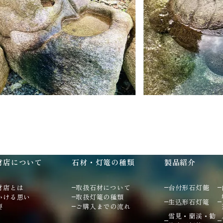
材店について
石材・灯篭の種類
製品紹介
材店とは
取扱石材について
台付形石灯籠
かける思い
取扱灯篭の種類
生込形石灯篭
要
ご購入までの流れ
雪見・蘭渓・勧