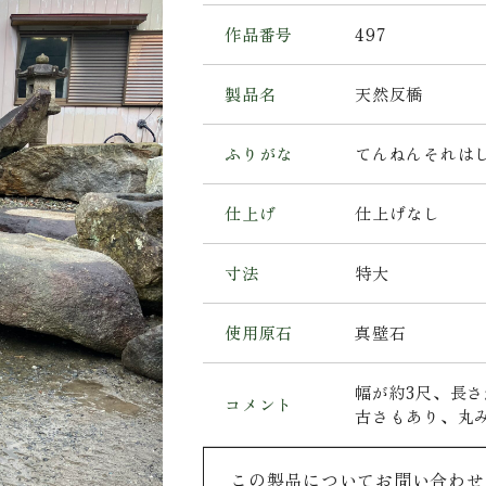
作品番号
497
製品名
天然反橋
ふりがな
てんねんそれは
仕上げ
仕上げなし
寸法
特大
使用原石
真壁石
幅が約3尺、長
コメント
古さもあり、丸
この製品についてお問い合わせ