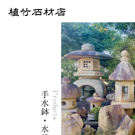
手水鉢・水盤
Products