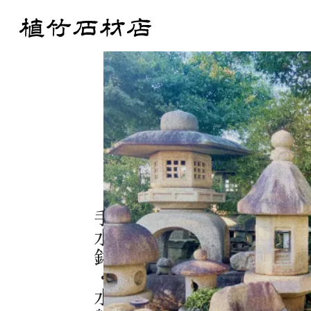
手水鉢・水盤
Products