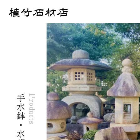
手水鉢・水盤
Products