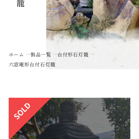
ホーム
製品一覧
台付形石灯籠
六窓庵形台付石灯籠