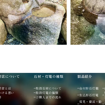
材店について
石材・灯篭の種類
製品紹介
材店とは
取扱石材について
台付形石灯籠
かける思い
取扱灯篭の種類
生込形石灯篭
要
ご購入までの流れ
雪見・蘭渓・勧