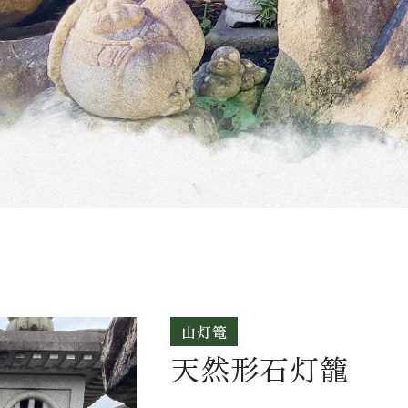
山灯篭
天然形石灯籠