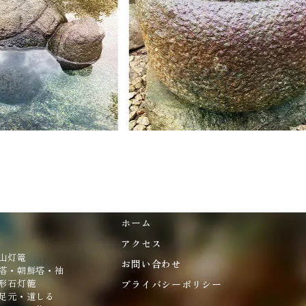
ホーム
アクセス
山灯篭
お問い合わせ
塔・朝鮮塔・袖
形石灯籠
プライバシーポリシー
足元・道しる