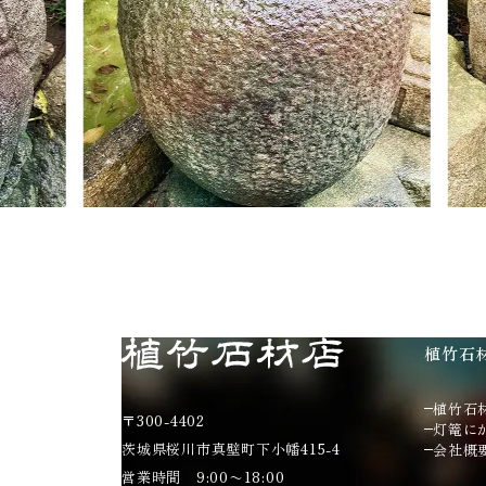
植竹石
植竹石
〒300-4402
灯篭に
茨城県桜川市真壁町下小幡415-4
会社概
営業時間 9:00〜18:00