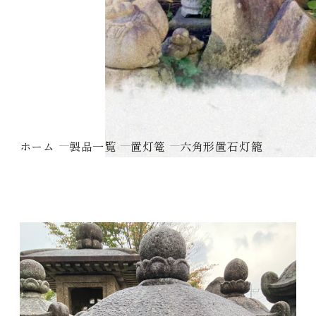
ホーム
製品一覧
置灯篭
六角形置石灯籠