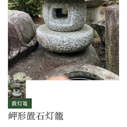
置灯篭
岬形置石灯籠