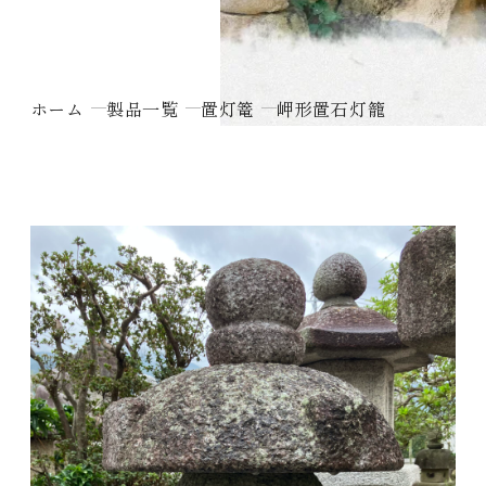
ホーム
製品一覧
置灯篭
岬形置石灯籠