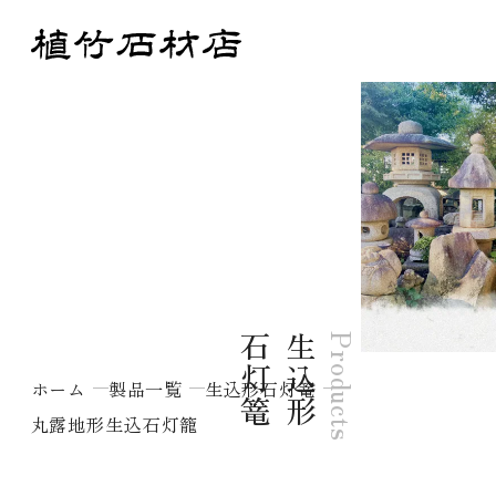
篭
生
込
形
石
灯
Products
ホーム
製品一覧
生込形石灯篭
丸露地形生込石灯籠