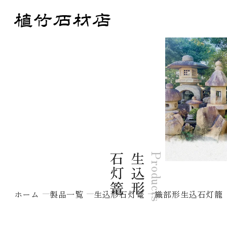
篭
生
込
形
石
灯
Products
ホーム
製品一覧
生込形石灯篭
織部形生込石灯籠