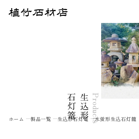
篭
生
込
形
石
灯
Products
ホーム
製品一覧
生込形石灯篭
水蛍形生込石灯籠