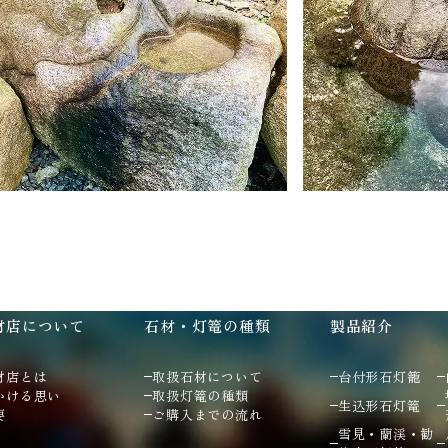
材店について
石材・灯篭の種類
製品紹介
材店とは
取扱石材について
台付形石灯籠
かける思い
取扱灯篭の種類
生込形石灯篭
要
ご購入までの流れ
雪見・蘭渓・勧