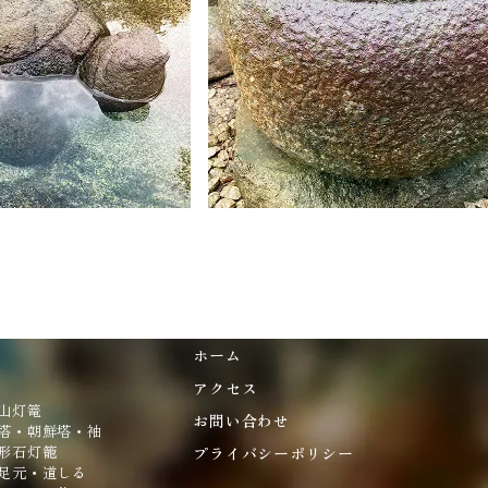
ホーム
アクセス
山灯篭
お問い合わせ
塔・朝鮮塔・袖
形石灯籠
プライバシーポリシー
足元・道しる