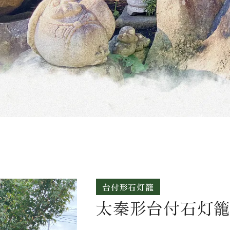
台付形石灯籠
太秦形台付石灯