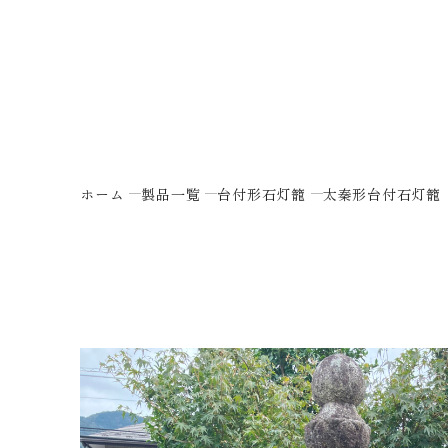
ホーム
製品一覧
台付形石灯籠
太秦形台付石灯籠