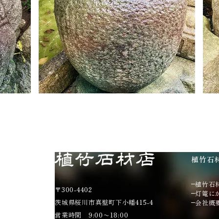
植竹石
植竹石
〒300-4402
灯篭に
茨城県桜川市真壁町下小幡415-4
会社概
営業時間 9:00〜18:00