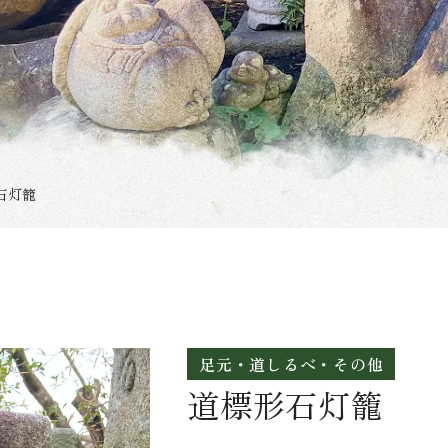
石灯籠
足元・道しるべ・その他
道標形石灯籠