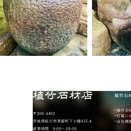
植竹石
植竹石
〒300-4402
灯篭に
茨城県桜川市真壁町下小幡415-4
会社概
営業時間 9:00〜18:00