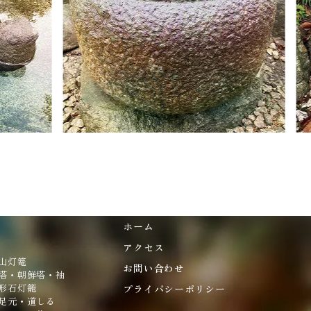
ホーム
アクセス
山灯篭
お問い合わせ
塔・朝鮮塔・袖
形石灯籠
プライバシーポリシー
足元・道しる