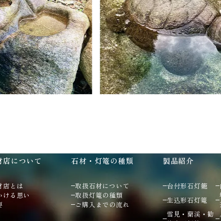
材店について
石材・灯篭の種類
製品紹介
材店とは
取扱石材について
台付形石灯籠
かける思い
取扱灯篭の種類
生込形石灯篭
要
ご購入までの流れ
雪見・蘭渓・勧