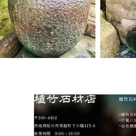
植竹石
植竹石
〒300-4402
灯篭に
茨城県桜川市真壁町下小幡415-4
会社概
営業時間 9:00〜18:00