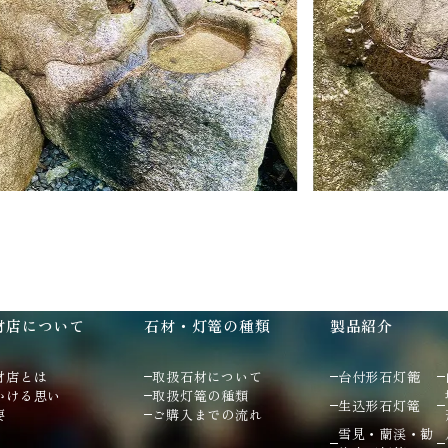
材店について
石材・灯篭の種類
製品紹介
材店とは
取扱石材について
台付形石灯籠
かける思い
取扱灯篭の種類
生込形石灯篭
要
ご購入までの流れ
雪見・蘭渓・勧