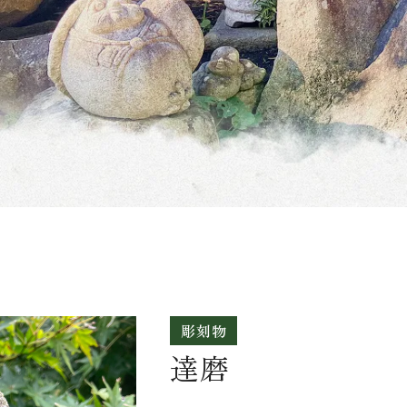
彫刻物
達磨