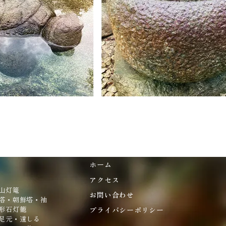
ホーム
アクセス
山灯篭
お問い合わせ
塔・朝鮮塔・袖
形石灯籠
プライバシーポリシー
足元・道しる