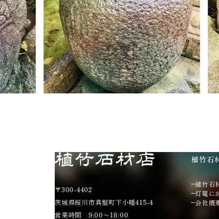
植竹石
植竹石
〒300-4402
灯篭に
茨城県桜川市真壁町下小幡415-4
会社概
営業時間 9:00〜18:00